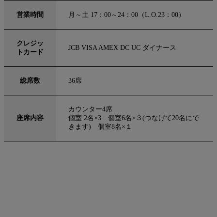
営業時間
月～土 17：00～24：00（L.O.23：00）
クレジッ
JCB VISA AMEX DC UC ダイナース
トカード
総席数
36席
カウンター4席
座席内容
個室 2名×3 個室6名×３(つなげて20名にで
きます) 個室8名×１